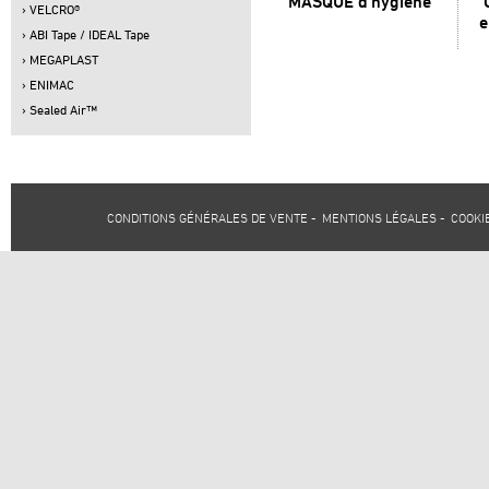
MASQUE d'hygiéne
› VELCRO®
e
› ABI Tape / IDEAL Tape
› MEGAPLAST
› ENIMAC
› Sealed Air™
CONDITIONS GÉNÉRALES DE VENTE
-
MENTIONS LÉGALES
-
COOKI