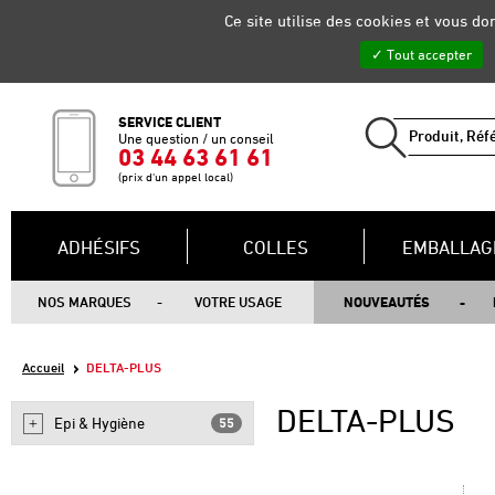
Gestion de vos préférences sur les cookies
Ce site utilise des cookies et vous d
Tout accepter
SERVICE CLIENT
Une question / un conseil
03 44 63 61 61
(prix d'un appel local)
ADHÉSIFS
COLLES
EMBALLAG
NOS MARQUES
VOTRE USAGE
NOUVEAUTÉS
Accueil
DELTA-PLUS
DELTA-PLUS
Epi & Hygiène
55