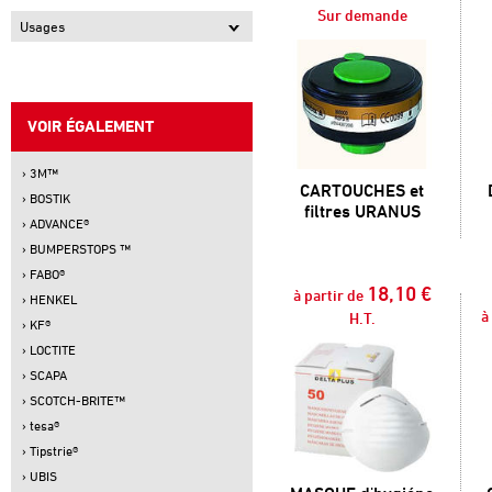
Sur demande
Usages
VOIR ÉGALEMENT
› 3M™
CARTOUCHES et
› BOSTIK
filtres URANUS
› ADVANCE®
› BUMPERSTOPS ™
› FABO®
18,10 €
à partir de
› HENKEL
à
H.T.
› KF®
› LOCTITE
› SCAPA
› SCOTCH-BRITE™
› tesa®
› Tipstrie®
› UBIS