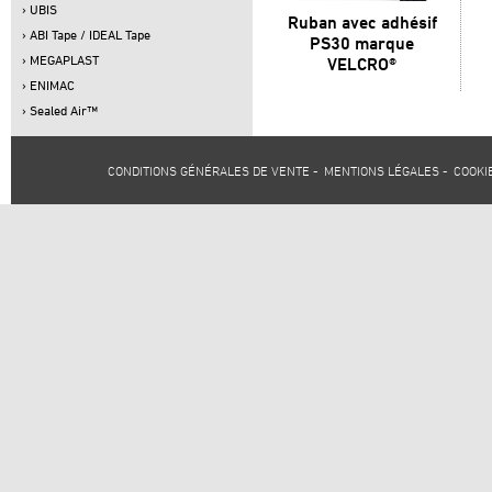
› UBIS
Ruban avec adhésif
› ABI Tape / IDEAL Tape
PS30 marque
› MEGAPLAST
VELCRO®
› ENIMAC
› Sealed Air™
CONDITIONS GÉNÉRALES DE VENTE
-
MENTIONS LÉGALES
-
COOKI