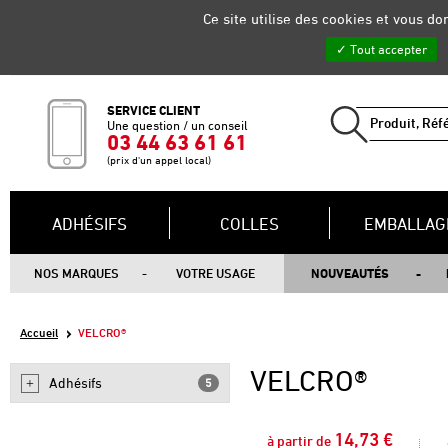
Gestion de vos préférences sur les cookies
Ce site utilise des cookies et vous d
Tout accepter
SERVICE CLIENT
Une question / un conseil
03 44 63 61 61
(prix d'un appel local)
ADHÉSIFS
COLLES
EMBALLAG
NOS MARQUES
VOTRE USAGE
NOUVEAUTÉS
Accueil
VELCRO®
VELCRO®
Adhésifs
5
14,73 €
à partir de