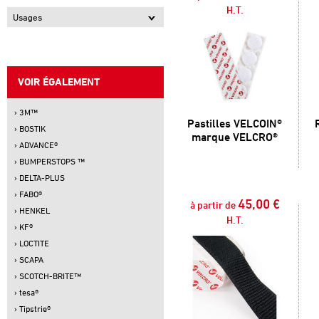
H.T.
Usages
VOIR ÉGALEMENT
› 3M™
Pastilles VELCOIN®
› BOSTIK
marque VELCRO®
› ADVANCE®
› BUMPERSTOPS ™
› DELTA-PLUS
› FABO®
45,00 €
à partir de
› HENKEL
H.T.
› KF®
› LOCTITE
› SCAPA
› SCOTCH-BRITE™
› tesa®
› Tipstrie®