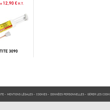
12,90 €
de
H.T.
TITE 3090
NTE
-
MENTIONS LÉGALES
-
COOKIES
-
DONNÉES PERSONNELLES
-
GÉRER LES COOK