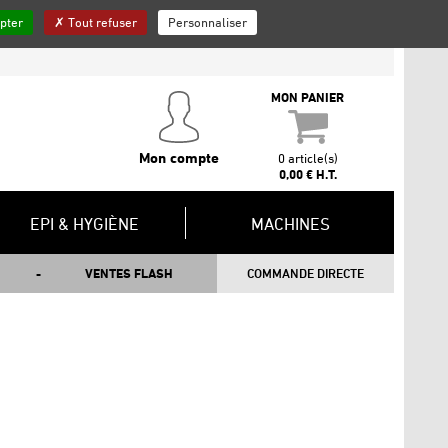
pter
Tout refuser
Personnaliser
QUI SOMMES-NOUS ?
INSCRIPTION NEWSLETTER
CONTACT
MON PANIER
Mon compte
0 article(s)
0,00 € H.T.
EPI & HYGIÈNE
MACHINES
VENTES FLASH
COMMANDE DIRECTE