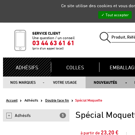
Gestion de vos préférences sur les cookies
Ce site utilise des cookies et vous d
Tout accepter
SERVICE CLIENT
Une question / un conseil
03 44 63 61 61
(prix d'un appel local)
ADHÉSIFS
COLLES
EMBALLAG
NOS MARQUES
VOTRE USAGE
NOUVEAUTÉS
Accueil
Adhésifs
Double face fin
Spécial Moquette
Spécial Moquet
Adhésifs
5
23,20 €
à partir de