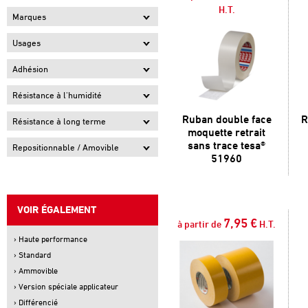
H.T.
Marques
Usages
Adhésion
Résistance à l'humidité
Ruban double face
R
Résistance à long terme
moquette retrait
sans trace tesa®
Repositionnable / Amovible
51960
VOIR ÉGALEMENT
7,95 €
à partir de
H.T.
› Haute performance
› Standard
› Ammovible
› Version spéciale applicateur
› Différencié