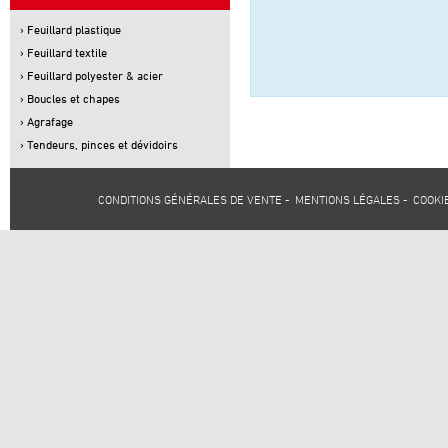
› Feuillard plastique
› Feuillard textile
› Feuillard polyester & acier
› Boucles et chapes
› Agrafage
› Tendeurs, pinces et dévidoirs
CONDITIONS GÉNÉRALES DE VENTE
-
MENTIONS LÉGALES
-
COOKI