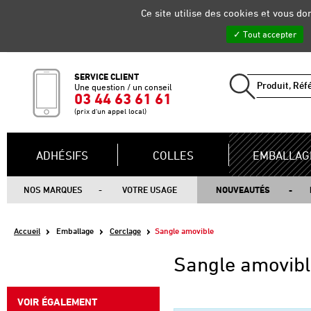
Gestion de vos préférences sur les cookies
Ce site utilise des cookies et vous d
Tout accepter
SERVICE CLIENT
Une question / un conseil
03 44 63 61 61
(prix d'un appel local)
ADHÉSIFS
COLLES
EMBALLAG
NOS MARQUES
VOTRE USAGE
NOUVEAUTÉS
Accueil
Emballage
Cerclage
Sangle amovible
Sangle amovibl
VOIR ÉGALEMENT