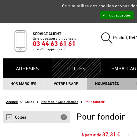
Gestion de vos préférences sur les cookies
Ce site utilise des cookies et vous d
Tout accepter
SERVICE CLIENT
Une question / un conseil
03 44 63 61 61
(prix d'un appel local)
ADHÉSIFS
COLLES
EMBALLAG
NOS MARQUES
VOTRE USAGE
NOUVEAUTÉS
Accueil
Colles
Hot Melt / Colle chaude
Pour fondoir
Pour fondoir
Colles
7
37,31 €
à partir de