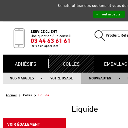
Gestion de vos préférences sur les cookies
Ce site utilise des cookies et vous d
Tout accepter
SERVICE CLIENT
Une question / un conseil
03 44 63 61 61
(prix d'un appel local)
ADHÉSIFS
COLLES
EMBALLAG
NOS MARQUES
VOTRE USAGE
NOUVEAUTÉS
Accueil
Colles
Liquide
Liquide
VOIR ÉGALEMENT