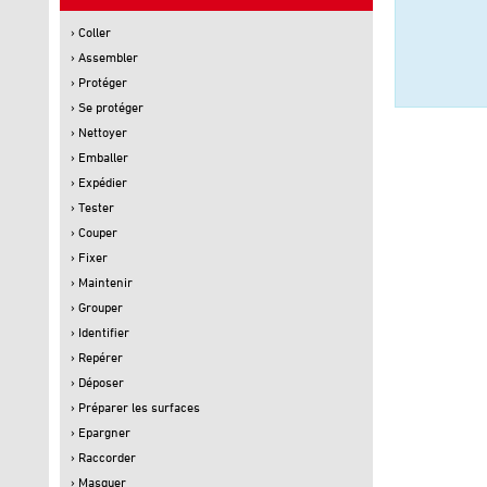
› Coller
› Assembler
› Protéger
› Se protéger
› Nettoyer
› Emballer
› Expédier
› Tester
› Couper
› Fixer
› Maintenir
› Grouper
› Identifier
› Repérer
› Déposer
› Préparer les surfaces
› Epargner
› Raccorder
› Masquer