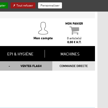
pter
Tout refuser
Personnaliser
QUI SOMMES-NOUS ?
INSCRIPTION NEWSLETTER
CONTACT
MON PANIER
Mon compte
0 article(s)
0,00 € H.T.
EPI & HYGIÈNE
MACHINES
VENTES FLASH
COMMANDE DIRECTE