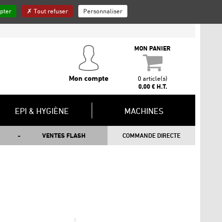
pter
Tout refuser
Personnaliser
QUI SOMMES-NOUS ?
INSCRIPTION NEWSLETTER
CONTACT
MON PANIER
Mon compte
0 article(s)
0,00 € H.T.
EPI & HYGIÈNE
MACHINES
VENTES FLASH
COMMANDE DIRECTE