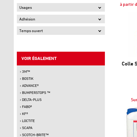
à partir 
Usages
Adhésion
Temps ouvert
VOIR ÉGALEMENT
Colle 
› 3M™
› BOSTIK
› ADVANCE®
› BUMPERSTOPS ™
Su
› DELTA-PLUS
› FABO®
› KF®
› LOCTITE
› SCAPA
› SCOTCH-BRITE™