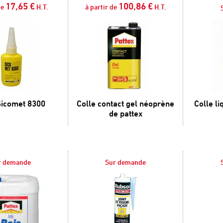
17,65 €
100,86 €
de
H.T.
à partir de
H.T.
Sicomet 8300
Colle contact gel néoprène
Colle l
de pattex
r demande
Sur demande