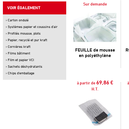
Sur demande
VOIR ÉGALEMENT
› Carton ondulé
› Systèmes papier et coussins d'air
› Profilés mousse, plots
› Papier, recyclé et pur kraft
› Cornières kraft
FEUILLE de mousse
R
› Films bâtiment
en polyéthylène
› Film et papier VCI
› Sachets déshydratants
› Chips d'emballage
69,86 €
à partir de
à
H.T.