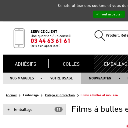
Gestion de vos préférences sur les cookies
Ce site utilise des cookies et vous d
Tout accepter
SERVICE CLIENT
Une question / un conseil
03 44 63 61 61
(prix d'un appel local)
ADHÉSIFS
COLLES
EMBALLAG
NOS MARQUES
VOTRE USAGE
NOUVEAUTÉS
Accueil
Emballage
Calage et protection
Films à bulles et mousse
Films à bulles
Emballage
11
à