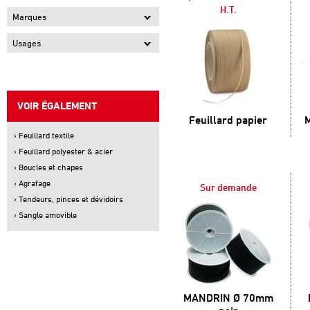
H.T.
Marques
Usages
VOIR ÉGALEMENT
Feuillard papier
› Feuillard textile
› Feuillard polyester & acier
› Boucles et chapes
› Agrafage
Sur demande
› Tendeurs, pinces et dévidoirs
› Sangle amovible
MANDRIN Ø 70mm