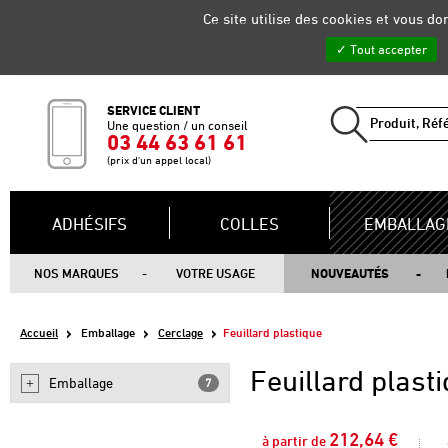
Gestion de vos préférences sur les cookies
Ce site utilise des cookies et vous d
Tout accepter
SERVICE CLIENT
Une question / un conseil
03 44 63 61 61
(prix d'un appel local)
ADHÉSIFS
COLLES
EMBALLAG
NOS MARQUES
VOTRE USAGE
NOUVEAUTÉS
Accueil
Emballage
Cerclage
Feuillard plastique
Feuillard plast
Emballage
7
212,64 €
à partir de