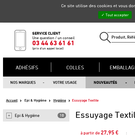
Gestion de vos préférences sur les cookies
Ce site utilise des cookies et vous d
Tout accepter
SERVICE CLIENT
Une question / un conseil
03 44 63 61 61
(prix d'un appel local)
ADHÉSIFS
COLLES
EMBALLAG
NOS MARQUES
VOTRE USAGE
NOUVEAUTÉS
Accueil
Epi & Hygiène
Hygiène
Essuyage Textile
Essuyage Texti
Epi & Hygiène
10
27,95 €
à partir de