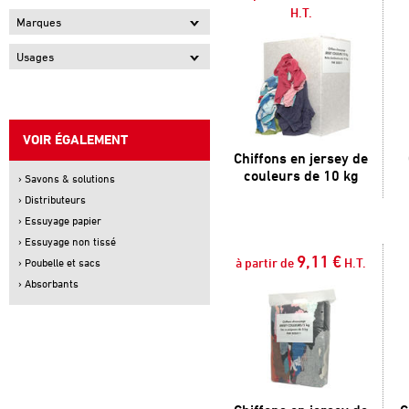
H.T.
Marques
Usages
VOIR ÉGALEMENT
Chiffons en jersey de
couleurs de 10 kg
› Savons & solutions
› Distributeurs
› Essuyage papier
› Essuyage non tissé
9,11 €
à partir de
H.T.
› Poubelle et sacs
› Absorbants