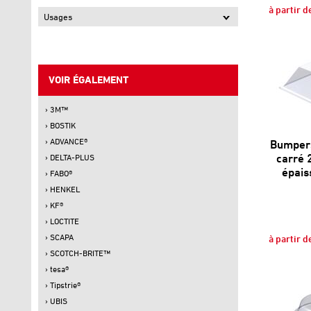
à partir d
Usages
VOIR ÉGALEMENT
› 3M™
› BOSTIK
› ADVANCE®
Bumpers
carré 
› DELTA-PLUS
épais
› FABO®
› HENKEL
› KF®
› LOCTITE
› SCAPA
à partir d
› SCOTCH-BRITE™
› tesa®
› Tipstrie®
› UBIS