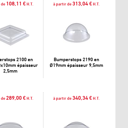
108,11 €
313,04 €
r de
H.T.
à partir de
H.T.
rstops 2100 en
Bumperstops 2190 en
0x10mm épaisseur
Ø19mm épaisseur 9,5mm
2,5mm
289,00 €
340,34 €
r de
H.T.
à partir de
H.T.