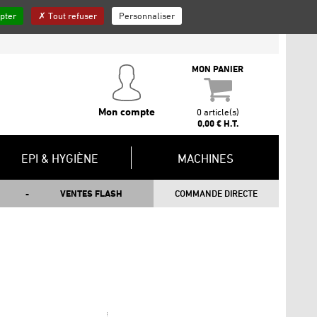
pter
Tout refuser
Personnaliser
QUI SOMMES-NOUS ?
INSCRIPTION NEWSLETTER
CONTACT
MON PANIER
Mon compte
0 article(s)
0,00 € H.T.
EPI & HYGIÈNE
MACHINES
VENTES FLASH
COMMANDE DIRECTE