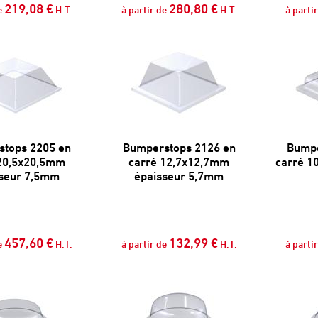
219,08 €
280,80 €
e
H.T.
à partir de
H.T.
à parti
tops 2205 en
Bumperstops 2126 en
Bumpe
20,5x20,5mm
carré 12,7x12,7mm
carré 1
seur 7,5mm
épaisseur 5,7mm
457,60 €
132,99 €
e
H.T.
à partir de
H.T.
à parti