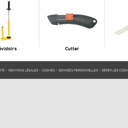
évidoirs
Cutter
NTE
-
MENTIONS LÉGALES
-
COOKIES
-
DONNÉES PERSONNELLES
-
GÉRER LES COOK