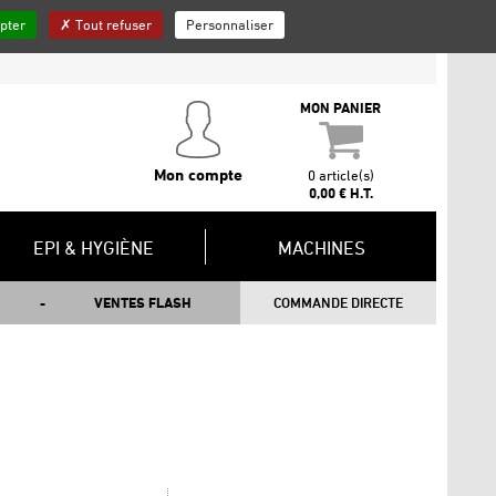
pter
Tout refuser
Personnaliser
QUI SOMMES-NOUS ?
INSCRIPTION NEWSLETTER
CONTACT
MON PANIER
Mon compte
0 article(s)
0,00 € H.T.
EPI & HYGIÈNE
MACHINES
VENTES FLASH
COMMANDE DIRECTE